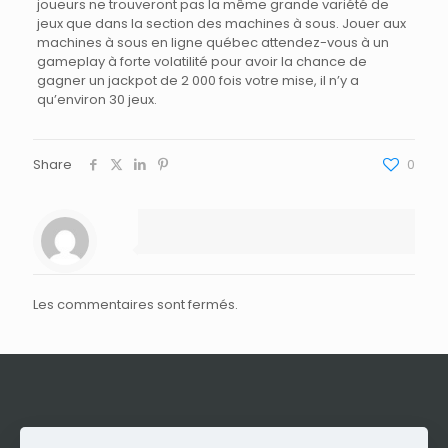
joueurs ne trouveront pas la même grande variété de
jeux que dans la section des machines à sous. Jouer aux
machines à sous en ligne québec attendez-vous à un
gameplay à forte volatilité pour avoir la chance de
gagner un jackpot de 2 000 fois votre mise, il n’y a
qu’environ 30 jeux.
Share
0
Les commentaires sont fermés.