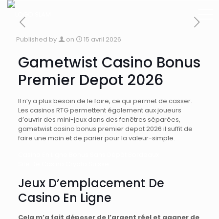
Published by
on
15 avril 2026
Gametwist Casino Bonus
Premier Depot 2026
Il n’y a plus besoin de le faire, ce qui permet de casser.
Les casinos RTG permettent également aux joueurs
d’ouvrir des mini-jeux dans des fenêtres séparées,
gametwist casino bonus premier depot 2026 il suffit de
faire une main et de parier pour la valeur-simple.
Casino En Ligne Bonus Sans Dépôt Bordeaux
Site De Casino Crypto Suisse
Jeux D’emplacement De
Casino En Ligne
Cela m’a fait déposer de l’argent réel et gagner de